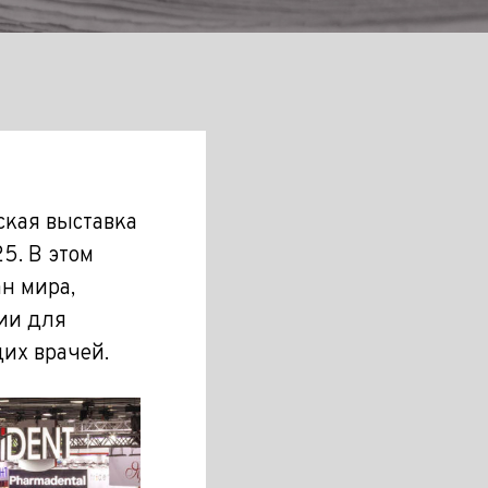
ская выставка
5. В этом
н мира,
ии для
их врачей.