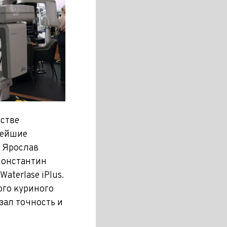
стве
вейшие
e Ярослав
Константин
terlase iPlus.
го куриного
зал точность и