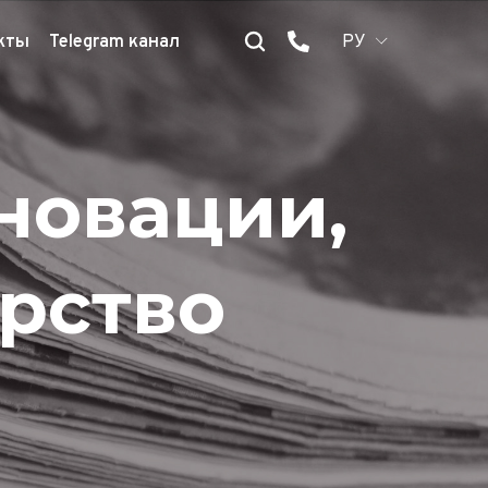
кты
Telegram канал
РУ
нновации,
ерство