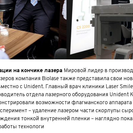
вации на кончике лазера
Мировой лидер в производ
зеров компания Biolase также представила свои но
местно с Unident. Главный врач клиники Laser Smil
оводитель от­дела лазерного оборудования Unident 
нстри­ровали возможности флагманского аппарата Wa
перимент – удаление лазером части скорлупы сыро
еждения тонкой внутренней пленки – наглядно пока
работы технологи