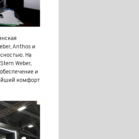
янская
ber, Anthos и
сностью. На
Stern Weber,
обеспечение и
айший комфорт