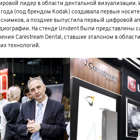
ровой лидер в области дентальной визуализации. 
 года (под брендом Kodak) созда­вала первые носит
 снимков, а позднее выпустила первый цифровой а
диографии. На стенде Unident были представлены 
ния Carestream Dental, ставшие эталоном в област
их технологий.