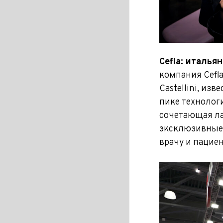
Cefla: италья
компания Cefla
Castellini, из
пике технологи
сочетающая ла
эксклюзивные
врачу и пациен