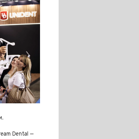
и.
eam Dental —