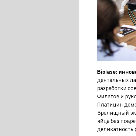
Biolase: инно
дентальных ла
разработки сов
Филатов и рук
Платицин демо
Зрелищный экс
яйца без повр
деликатность 