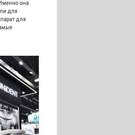
Именно она
ели для
ппарат для
самые
и