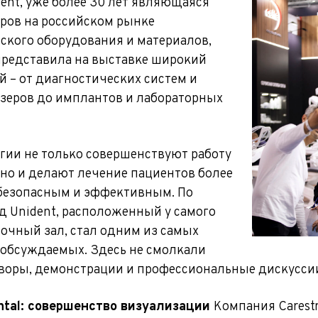
ent, уже более 30 лет являющаяся
ров на российском рынке
ского оборудования и материа­лов,
редста­вила на выставке широкий
й – от диагностических систем и
зеров до имплантов и лаборатор­ных
гии не только совершенствуют работу
 но и делают лечение пациентов более
безопасным и эффективным. По
д Unident, расположенный у самого
вочный зал, стал одним из самых
об­суждаемых. Здесь не смол­кали
воры, демонстрации и профессиональные дискусси
ntal: совершенство визуализации
Компания Carestr