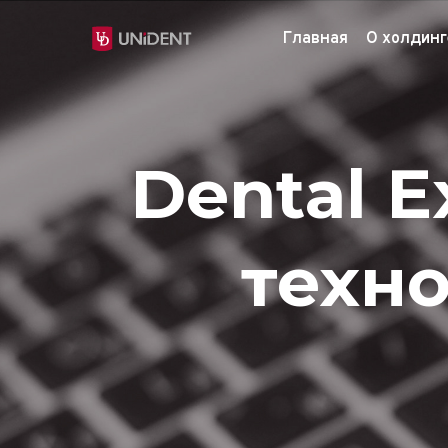
Главная
О холдинг
Dental E
техно