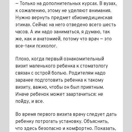
— Только на дополнительных кур­сах. В вузах,
к сожалению, это­му не уделяют внимания.
Нужно вернуть предмет «биомедицинская
этика». Сейчас на него отведе­но всего шесть
часов. А им надо заниматься, я думаю, так
же, как и анатомией, потому что врач — это
все-таки психолог.
Плохо, когда первый ознакоми­тельный
визит маленького ребенка к стоматологу
связан с острой бо­лью. Родителям надо
заранее под­готовить ребенка к такому
визиту, важно, чтобы он был приятным.
Иначе ребенок может заартачить­ся: не
пойду, и все.
Во время первого визита врачу следует дать
ребенку потро­гать установку. Объяснить,
что здесь безопасно и комфортно. Показать,