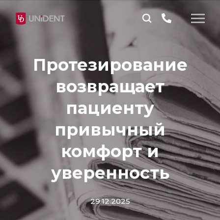
Протезирование
возвращает
пациенту
привычный
комфорт и
уверенность
29.12.2025