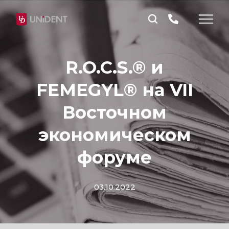
R.O.C.S.® и
FEMEGYL® на VII
Восточном
экономическом
форуме
03.10.2022