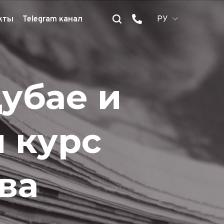
кты
Telegram канал
РУ
убае и
 курс
ва