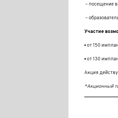
– посещение 
– образовател
Участие возмо
▪ от 150 импла
▪ от 130 импла
Акция действу
*Акционный то