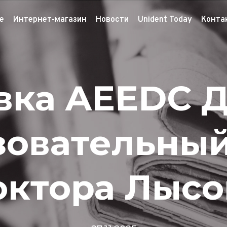
е
Интернет-магазин
Новости
Unident Today
Конта
вка AEEDC Д
зовательный
октора Лысо