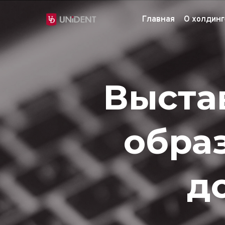
Главная
О холдинг
Выста
обра
д