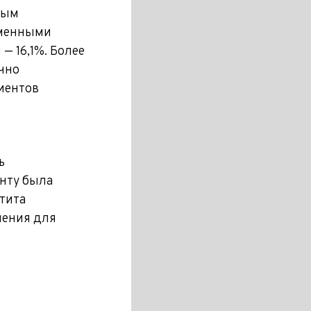
ным
еменными
— 16,1%. Более
чно
иентов
ь
нту была
тита
ления для