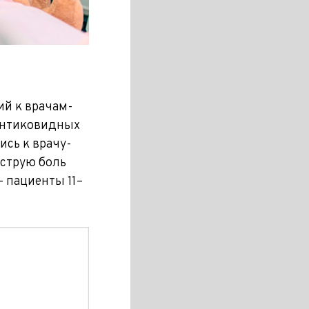
й к врачам-
 антиковидных
ись к врачу-
острую боль
— пациенты 11–