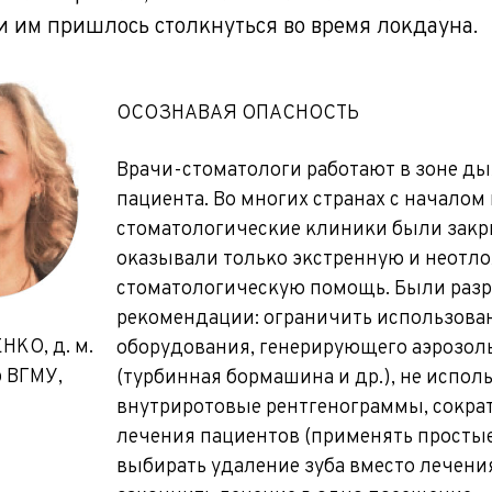
и им пришлось столкнуться во время локдауна.
ОСОЗНАВАЯ ОПАСНОСТЬ
Врачи-стоматологи работают в зоне д
пациента. Во многих странах с начало
стоматологические клиники были зак
оказывали только экстренную и неот
стоматологическую помощь. Были раз
рекомендации: ограничить использова
КО, д. м.
оборудования, генерирующего аэрозол
р ВГМУ,
(турбинная бормашина и др.), не испол
внутриротовые рентгенограммы, сокра
лечения пациентов (применять просты
выбирать удаление зуба вместо лечения