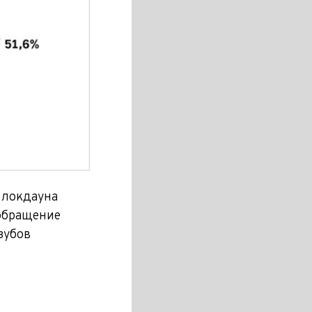
 локдауна
обращение
зубов