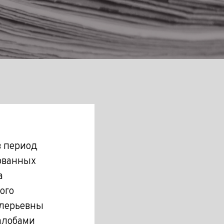
в период
бованных
а
ого
алерьевны
алобами