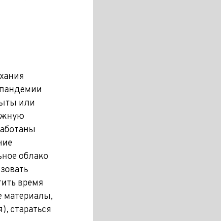
ыхания
м пандемии
рыты или
ложную
работаны
ние
ьное облако
ьзовать
тить время
е материалы,
), стараться