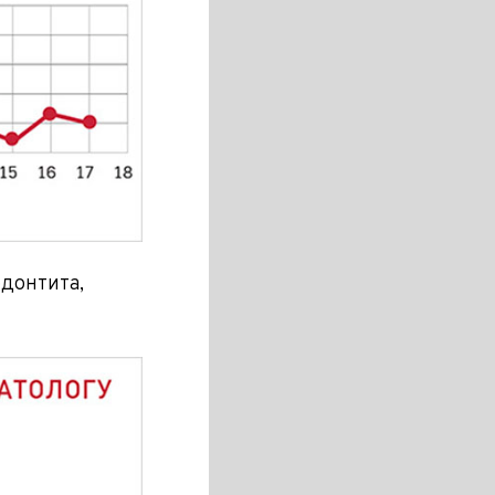
одонтита,