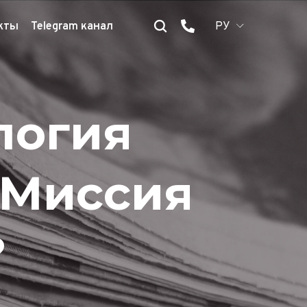
кты
Telegram канал
РУ
логия
 Миссия
?