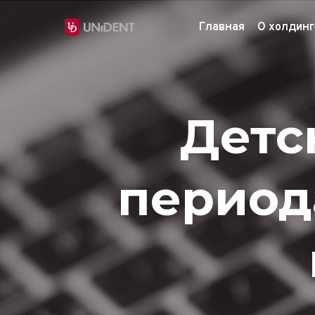
Главная
О холдинг
Детс
период