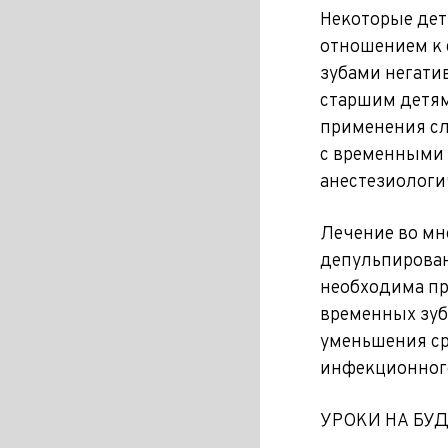
Некоторые дет
отношением к 
зубами негати
старшим детям
применения сл
с временными 
анестезиологи
Лечение во мн
депульпирован
необходима пр
временных зубо
уменьшения ср
инфекционного
УРОКИ НА БУ