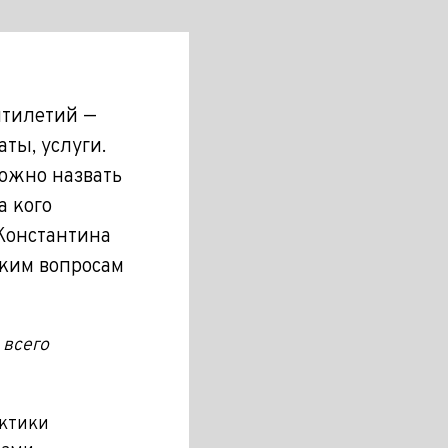
ятилетий —
ты, услуги.
ожно назвать
а кого
Константина
ким вопросам
 всего
актики