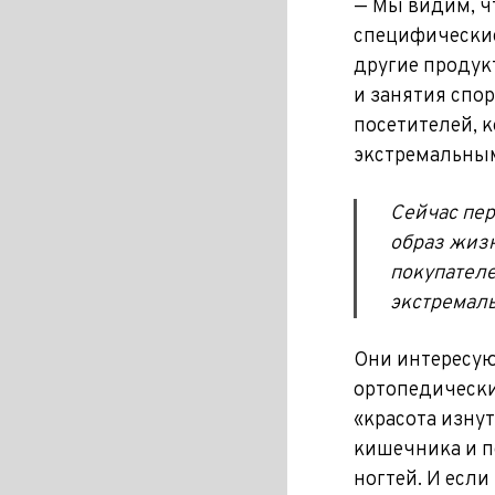
— Мы видим, ч
специфические
другие продук
и занятия спо
посетителей, 
экстремальным
Сейчас пер
образ жизн
покупателе
экстремал
Они интересую
ортопедически
«красота изну
кишечника и п
ногтей. И есл