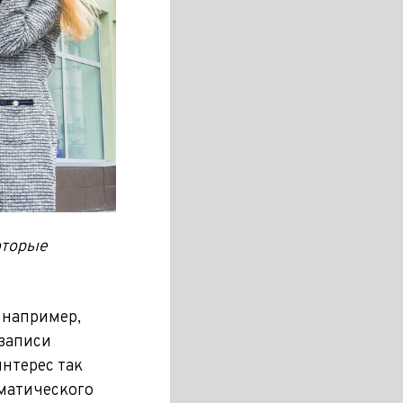
оторые
 например,
записи
нтерес так
матического