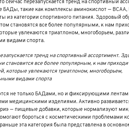
то сейчас перезапускается тренд на спортивный асс
 БАДы, такие как комплексы аминокислот — BCAA, 
ты из категории спортивного питания. Здоровый о
ртом становятся все более популярными, к нам прих
которые увлекаются триатлоном, многоборьем, раз
и видами спорта.
езапускается тренд на спортивный ассортимент. З
и становится все более популярным, к нам приходи
й, которые увлекаются триатлоном, многоборьем,
ьными видами спорта
тся не только БАДами, но и фиксирующими лентам
ми медицинскими изделиями. Активно развиваетс
три» — пищевые добавки, которые нормализуют ми
омогают бороться с косметическими проблемами ко
и раньше эта категория была представлена в основн