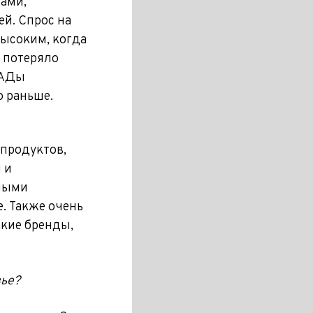
Дами,
й. Спрос на
высоким, когда
 потеряло
БАДы
о раньше.
продуктов,
 и
рными
e. Также очень
акие бренды,
вье?