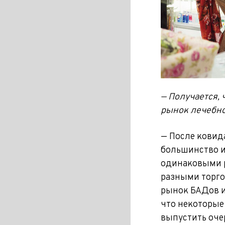
— Получается, 
рынок лечебно
— После ковид
большинство из
одинаковыми р
разными торго
рынок БАДов ин
что некоторые
выпустить оче