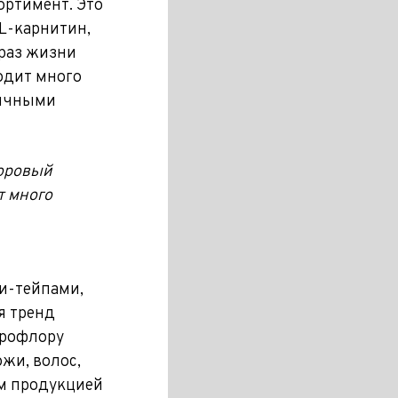
ортимент. Это
L-карнитин,
браз жизни
одит много
личными
доровый
т много
и-тейпами,
я тренд
крофлору
жи, волос,
ом продукцией