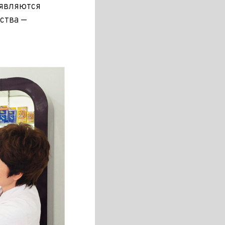
оявляются
ства —