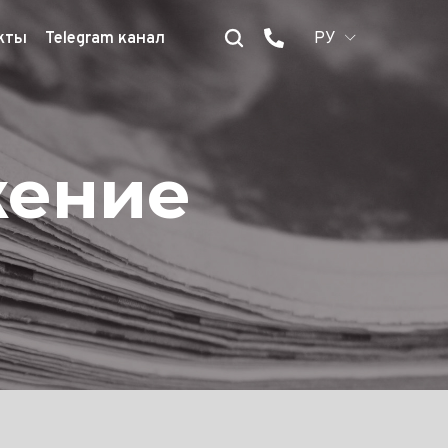
кты
Telegram канал
РУ
жение