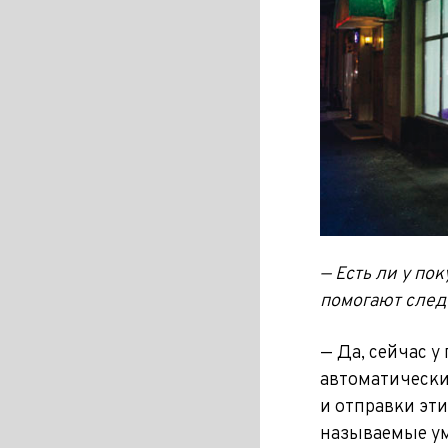
— Есть ли у по
помогают след
— Да, сейчас у
автоматически
и отправки эт
называемые ум